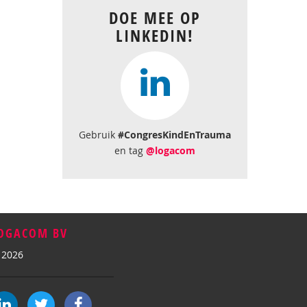
DOE MEE OP
LINKEDIN!
Gebruik
#CongresKindEnTrauma
en tag
@logacom
OGACOM BV
 2026