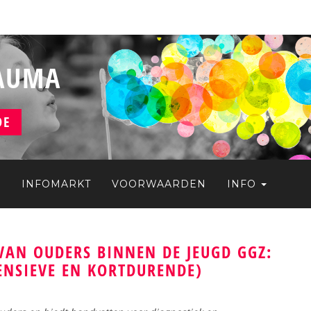
RAUMA
DE
S
INFOMARKT
VOORWAARDEN
INFO
VAN OUDERS BINNEN DE JEUGD GGZ:
TENSIEVE EN KORTDURENDE)