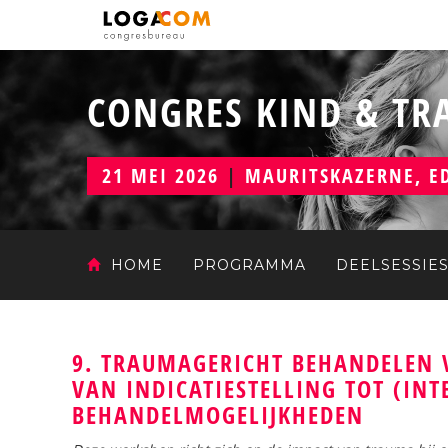
CONGRES KIND & T
21 MEI 2026
|
MAURITSKAZERNE, E
HOME
PROGRAMMA
DEELSESSIE
9. TRAUMAGERICHT BEHANDELEN 
VAN INDICATIESTELLING TOT (IN
BEHANDELMOGELIJKHEDEN