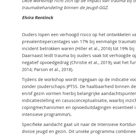
Deze workshop richt zich op de impact van trauma bij o
traumabehandeling binnen de Jeugd-GGZ.
Elvira Rentinck
Ouders lopen een verhoogd risico op het ontwikkelen v
prevalentiepercentages van 17% bij eenmalige traumatiser
incident betrokken waren (Hiller et al., 2016) tot 19% bi
Daarnaast leidt trauma bij ouders vaak tot verhoogde o
negatief opvoedgedrag (Christie et al., 2019), wat het f
2014; Parson et al., 2018).
Tijdens de workshop wordt ingegaan op de indicatie vo
zonder (ouderschaps-)PTSS. De haalbaarheid binnen de
en/of gezin vormen hierbij belangrijke aandachtspunten.
indicatiestelling en casusconceptualisatie, waarbij inz
copingmechanismen en opvoeduitdagingen essentieel is
intensieve programma’s.
Specifieke aandacht gaat uit naar de Intensieve Kortd
divisie jeugd en gezin. Dit unieke programma combineer