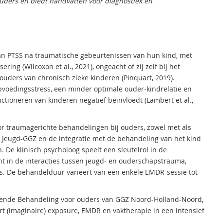
uders en biedt handvatten voor diagnostiek en
an PTSS na traumatische gebeurtenissen van hun kind, met
ing (Wilcoxon et al., 2021), ongeacht of zij zelf bij het
j ouders van chronisch zieke kinderen (Pinquart, 2019).
pvoedingsstress, een minder optimale ouder-kindrelatie en
unctioneren van kinderen negatief beïnvloedt (Lambert et al.,
or traumagerichte behandelingen bij ouders, zowel met als
 Jeugd-GGZ en de integratie met de behandeling van het kind
 De klinisch psycholoog speelt een sleutelrol in de
icht in de interacties tussen jeugd- en ouderschapstrauma,
. De behandelduur varieert van een enkele EMDR-sessie tot
urende Behandeling voor ouders van GGZ Noord-Holland-Noord,
t (imaginaire) exposure, EMDR en vaktherapie in een intensief